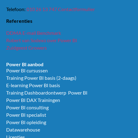
Telefoon:
010 26 13 747
Contactformulier
Referenties
DDMA E-mail Benchmark
Robert van Sodexo over Power BI
Zuidgeest Growers
Power BI aanbod
Power BI cursussen
Training Power BI basis (2-daags)
E-learning Power BI basis
Training Dashboardontwerp Power BI
Power BI DAX Trainingen
Power BI consulting
Power BI specialist
Power BI opleiding
Datawarehouse
Licenties