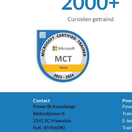
2000
+
Cursisten getraind
Contact
Powe
Power BI Knowledge
Powe
Bilderdijklaan 8
Trai
3141 SC Maassluis
E-le
KvK: 85956090
Trai