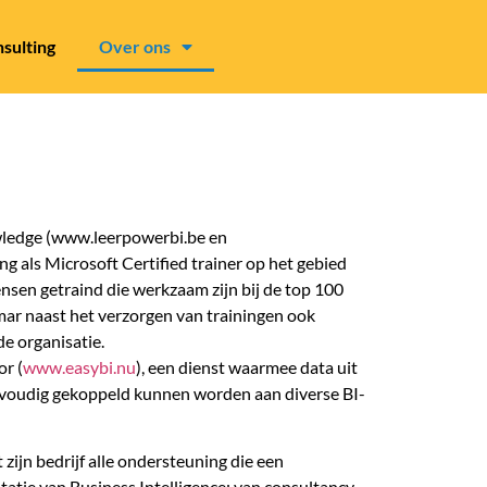
sulting
Over ons
wledge (www.leerpowerbi.be en
ng als Microsoft Certified trainer op het gebied
nsen getraind die werkzaam zijn bij de top 100
mar naast het verzorgen van trainingen ook
e organisatie.
r (
www.easybi.nu
), een dienst waarmee data uit
voudig gekoppeld kunnen worden aan diverse BI-
zijn bedrijf alle ondersteuning die een
tatie van Business Intelligence: van consultancy