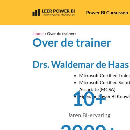
Power BI Cursussen
Home
»
Over de trainers
Over de trainer
Drs. Waldemar de Haas
Microsoft Certified Train
Microsoft Certified Solut
10
+
Associate (MCSA)
Eigenaar Power BI Knowl
Jaren BI-ervaring