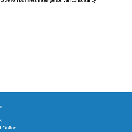
en
S
t Online