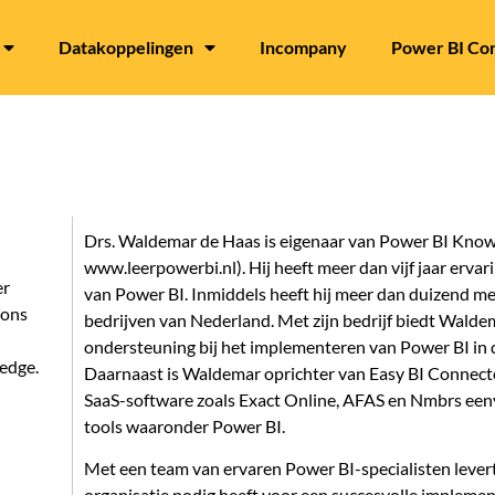
Datakoppelingen
Incompany
Power BI Con
Drs. Waldemar de Haas is eigenaar van Power BI Kno
www.leerpowerbi.nl). Hij heeft meer dan vijf jaar ervari
er
van Power BI. Inmiddels heeft hij meer dan duizend me
ions
bedrijven van Nederland. Met zijn bedrijf biedt Walde
ondersteuning bij het implementeren van Power BI in d
edge.
Daarnaast is Waldemar oprichter van Easy BI Connecto
SaaS-software zoals Exact Online, AFAS en Nmbrs een
tools waaronder Power BI.
Met een team van ervaren Power BI-specialisten levert 
organisatie nodig heeft voor een succesvolle implemen