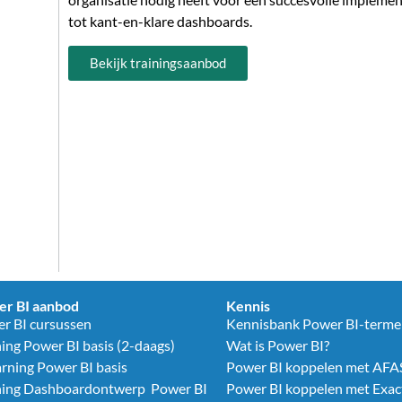
tot kant-en-klare dashboards.
Bekijk trainingsaanbod
r BI aanbod
Kennis
r BI cursussen
Kennisbank Power BI-term
ning Power BI basis (2-daags)
Wat is Power BI?
arning Power BI basis
Power BI koppelen met AFA
ning Dashboardontwerp Power BI
Power BI koppelen met Exac