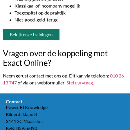
Klassikaal of incompany mogelijk
Toegespitst op de praktijk
Niet-goed-geld-terug
Bekijk onze trainingen
Vragen over de koppeling met
Exact Online?
Neem gerust contact met ons op. Dit kan via t
elefoon:
010 26
13 747
of via ons webformulier:
Stel uw vraag
.
Contact
Power BI Knowledge
Bilderdijklaan 8
3141 SC Maassluis
KvK: 85956090