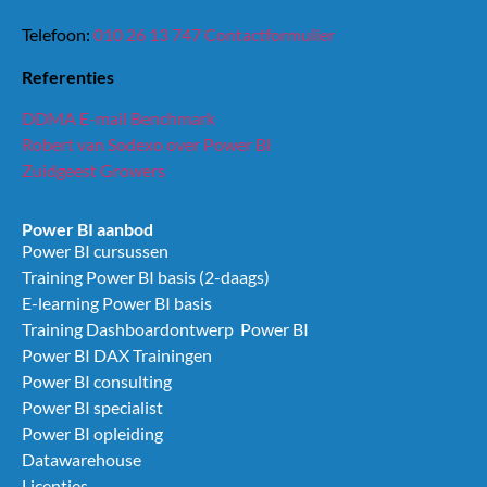
Telefoon:
010 26 13 747
Contactformulier
Referenties
DDMA E-mail Benchmark
Robert van Sodexo over Power BI
Zuidgeest Growers
Power BI aanbod
Power BI cursussen
Training Power BI basis (2-daags)
E-learning Power BI basis
Training Dashboardontwerp Power BI
Power BI DAX Trainingen
Power BI consulting
Power BI specialist
Power BI opleiding
Datawarehouse
Licenties