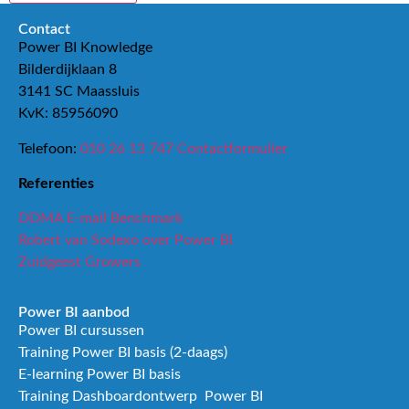
Contact
Power BI Knowledge
Bilderdijklaan 8
3141 SC Maassluis
KvK: 85956090
Telefoon:
010 26 13 747
Contactformulier
Referenties
DDMA E-mail Benchmark
Robert van Sodexo over Power BI
Zuidgeest Growers
Power BI aanbod
Power BI cursussen
Training Power BI basis (2-daags)
E-learning Power BI basis
Training Dashboardontwerp Power BI